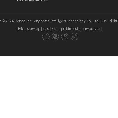
 © 2024 Dongguan Tongbaote Intelligent Technology Co., Ltd. Tutti i diritti 
Links
|
Sitemap
|
RSS
|
XML
|
politica sulla riservatezza
|