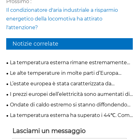
Prossimo :
Il condizionatore d'aria industriale a risparmio
energetico della locomotiva ha attirato
l'attenzione?
Notizie correlate
La temperatura esterna rimane estremamente
elevata. Come possono le fabbriche e gli hotel
Le alte temperature in molte parti d’Europa
ridurre rapidamente il calore?
hanno portato a interruzioni del lavoro. Come
L’estate europea è stata caratterizzata da
possiamo creare ambienti produttivi confortevoli e
temperature estremamente elevate persistenti.
I prezzi europei dell’elettricità sono aumentati di
stabili?
Come si può controllare la temperatura in un
sei volte. Perché i sistemi di refrigerazione
Ondate di caldo estremo si stanno diffondendo
laboratorio di produzione aperto 24 ore su 24?
tradizionali intaccano i profitti delle fabbriche?
in tutta Europa. Perché i prezzi dell’elettricità sono
La temperatura esterna ha superato i 44℃. Come
saliti alle stelle più volte?
può la fabbrica ottenere un raffreddamento
completo ed economicamente vantaggioso?
Lasciami un messaggio