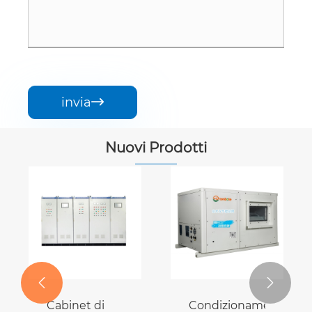
invia

Nuovi Prodotti


Cabinet di
Condizionamento