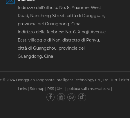
Indirizzo dell'ufficio: No. 8, Yuanmei West
Road, Nancheng Street, città di Dongguan,
provincia del Guangdong, Cina
Indirizzo della fabbrica: No. 6, Xingji Avenue
East, villaggio di Nan, distretto di Panyu,
città di Guangzhou, provincia del
Guangdong, Cina
 © 2024 Dongguan Tongbaote Intelligent Technology Co., Ltd. Tutti i diritti 
Links
|
Sitemap
|
RSS
|
XML
|
politica sulla riservatezza
|