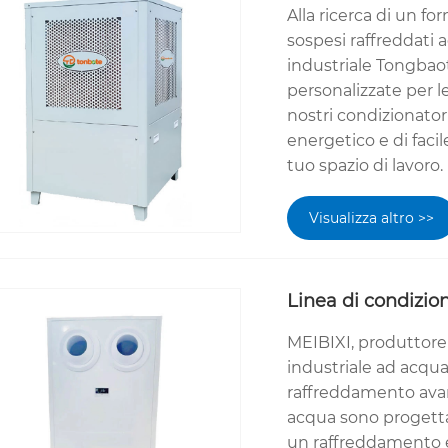
Alla ricerca di un for
sospesi raffreddati
industriale Tongbaote
personalizzate per l
nostri condizionatori
energetico e di fac
tuo spazio di lavoro.
Visualizza altro >>
Linea di condizio
MEIBIXI, produttore 
industriale ad acqua 
raffreddamento avanz
acqua sono progettat
un raffreddamento ef