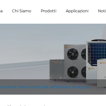
sa
Chi Siamo
Prodotti
Applicazioni
Noti
ionatore d'aria industriale raffreddato ad acqua