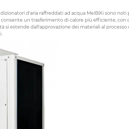
ndizionatori d'aria raffreddati ad acqua MeiBiXi sono noti 
onsente un trasferimento di calore più efficiente, con co
tà si estende dall'approvazione dei materiali al process
i.