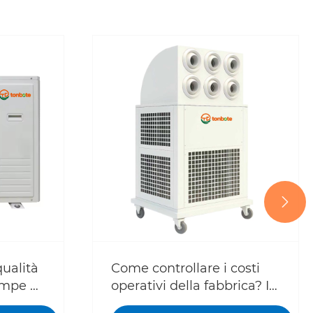

qualità
Come controllare i costi
ompe di
operativi della fabbrica? I
ndo. Le
condizionatori d’aria