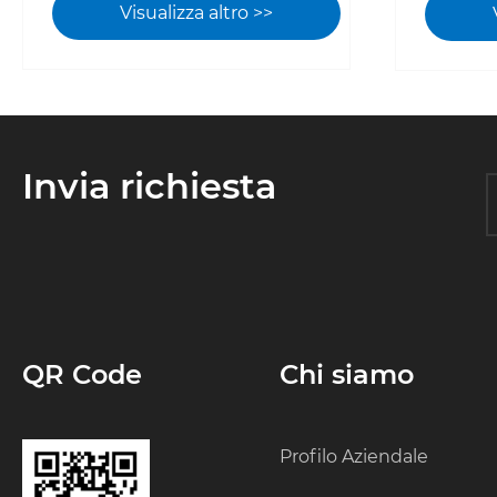
sistema
Visualizza altro >>
energe
calore 
rappre
svolta 
industr
Invia richiesta
ridurre
l’effici
QR Code
Chi siamo
Profilo Aziendale