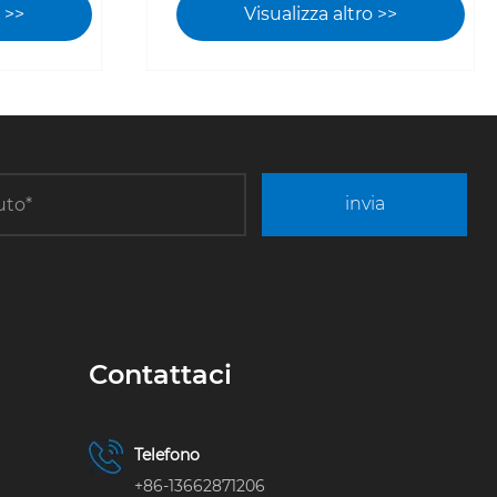
doppia
industriali portatili offrono
o >>
Visualizza altro >>
e la
alle aziende una nuova
il
opzione per ridurre i costi
o e la
e aumentare l’efficienza
nio in
invia
Contattaci
Telefono
+86-13662871206