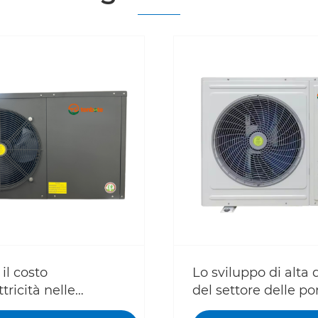
il costo
Lo sviluppo di alta 
ttricità nelle
del settore delle p
he è così alto? Il
calore sta accelera