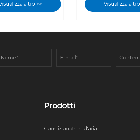
 di risparmio
pompe di calore a 
Visualizza altro >>
Visualizza altr
tico a pompa di
fonte sono diventat
a doppia fonte
forza principale per 
senta una nuova
risparmio energetic
per le imprese
riduzione del carbo
iali che vogliono
molteplici campi.
 i costi e aumentare
enza
Prodotti
Condizionatore d'aria