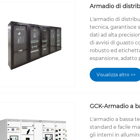
Armadio di distri
L'armadio di distri
tecnica, garantisce s
dati ad alta precisio
di avvisi di guasto 
robusto ed etichett
espansione, adatto p
Visualizza altro >>
GCK-Armadio a ba
L'armadio a bassa t
standard e facile ma
gli interni in allumi