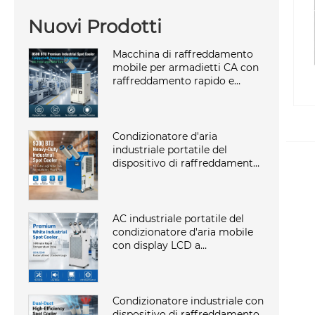
Nuovi Prodotti
Macchina di raffreddamento
mobile per armadietti CA con
raffreddamento rapido e
corpo in acciaio anticorrosione
professionale da 18 a 45 °C
nella fabbrica Elite
Condizionatore d'aria
industriale portatile del
dispositivo di raffreddamento
del punto del compressore
rotativo di potere 9300BTU del
grande carro armato dell'OEM
14L 2700W per l'officina
AC industriale portatile del
condizionatore d'aria mobile
con display LCD a
funzionamento silenzioso
professionale personalizzato
da 65 dB in laboratorio
Condizionatore industriale con
dispositivo di raffreddamento