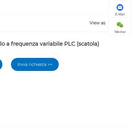
E-Mail
View as
Wechat
lo a frequenza variabile PLC (scatola)
Invia richiesta >>