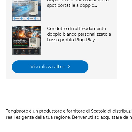
spot portatile a doppio
condotto con corpo in metallo
bianco OEM 24 7 per officina
Condotto di raffreddamento
doppio bianco personalizzato a
basso profilo Plug Play
Dispositivo di raffreddamento
a punti mobile CA industriale
portatile con cucina
commerciale
Visualizza altro
Tongbaote è un produttore e fornitore di Scatola di distribuzi
reali esigenze della tua regione. Benvenuti ad acquistare da n