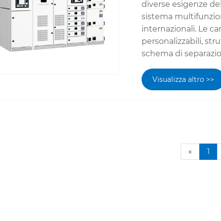
diverse esigenze del
sistema multifunziona
internazionali. Le c
personalizzabili, str
schema di separazion
Visualizza altro >>
«
1