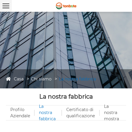
Casa
Chi siamo
La nostra fabbrica
La nostra fabbrica
La
La
Profilo
Certificato di
nostra
nostra
Aziendale
qualificazione
fabbrica
mostra