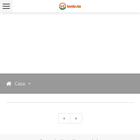
Casa
«
»