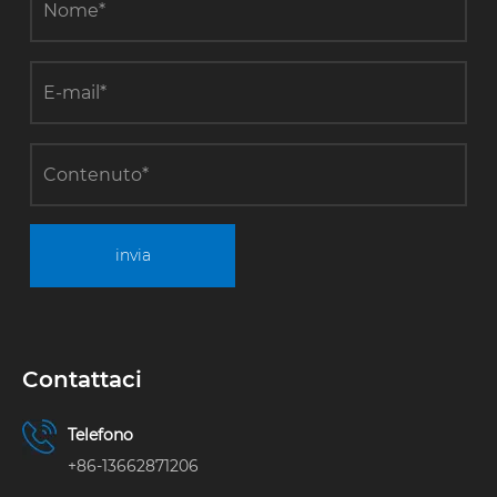
stabilità,
riduzione dei
costi e
miglioramento
dell’efficienza.
invia
Contattaci
Telefono
+86-13662871206